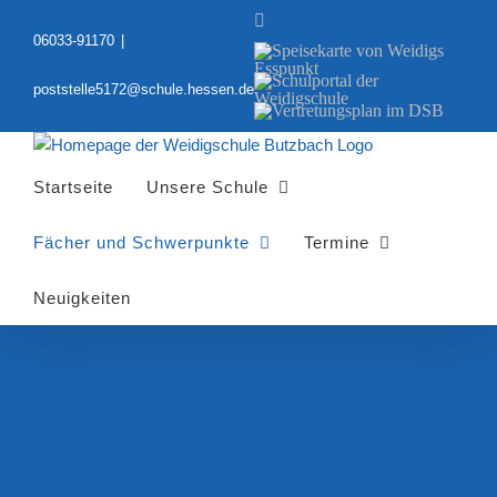
Zum
YouTube
Inhalt
06033-91170
|
Speisekarte
springen
von
Schulportal
Weidigs
poststelle5172@schule.hessen.de
der
Esspunkt
Vertretungsplan
Weidigschule
im
DSB
Startseite
Unsere Schule
Fächer und Schwerpunkte
Termine
Neuigkeiten