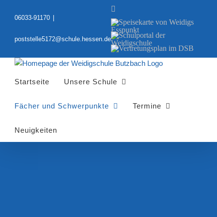
Zum
YouTube
Inhalt
06033-91170
|
Speisekarte
springen
von
Schulportal
Weidigs
poststelle5172@schule.hessen.de
der
Esspunkt
Vertretungsplan
Weidigschule
im
DSB
Startseite
Unsere Schule
Fächer und Schwerpunkte
Termine
Neuigkeiten