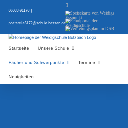
Zum
YouTube
Inhalt
06033-91170
|
Speisekarte
springen
von
Schulportal
Weidigs
poststelle5172@schule.hessen.de
der
Esspunkt
Vertretungsplan
Weidigschule
im
DSB
Startseite
Unsere Schule
Fächer und Schwerpunkte
Termine
Neuigkeiten