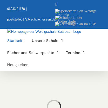
Zum
YouTube
Inhalt
06033-91170
|
Speisekarte
springen
von
Schulportal
Weidigs
poststelle5172@schule.hessen.de
der
Esspunkt
Vertretungsplan
Weidigschule
im
DSB
Startseite
Unsere Schule
Fächer und Schwerpunkte
Termine
Neuigkeiten
Laden...