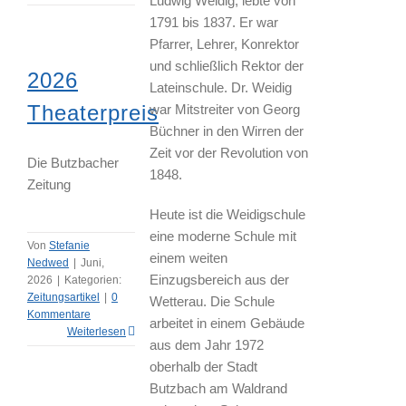
Ludwig Weidig, lebte von
1791 bis 1837. Er war
Pfarrer, Lehrer, Konrektor
und schließlich Rektor der
2026
Lateinschule. Dr. Weidig
Theaterpreis
war Mitstreiter von Georg
Büchner in den Wirren der
Zeit vor der Revolution von
Die Butzbacher
1848.
Zeitung
Heute ist die Weidigschule
eine moderne Schule mit
Von
Stefanie
einem weiten
Nedwed
|
Juni,
Einzugsbereich aus der
2026
|
Kategorien:
Zeitungsartikel
|
0
Wetterau. Die Schule
Kommentare
arbeitet in einem Gebäude
Weiterlesen
aus dem Jahr 1972
oberhalb der Stadt
Butzbach am Waldrand