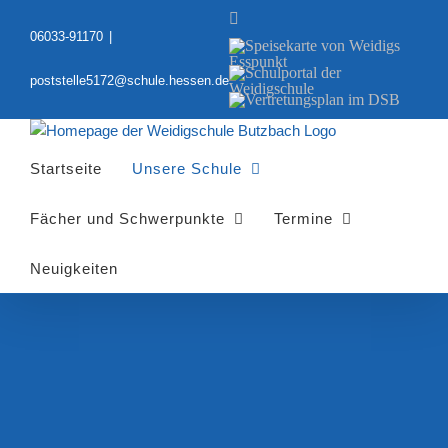
Zum
YouTube
Inhalt
06033-91170
|
Speisekarte
springen
von
Schulportal
Weidigs
poststelle5172@schule.hessen.de
der
Esspunkt
Vertretungsplan
Weidigschule
im
DSB
Startseite
Unsere Schule
Fächer und Schwerpunkte
Termine
Neuigkeiten