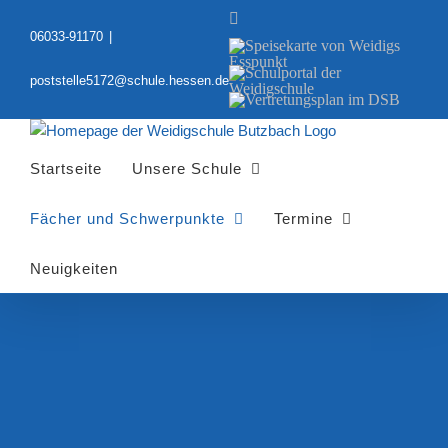
Zum
YouTube
Inhalt
06033-91170
|
Speisekarte
springen
von
Schulportal
Weidigs
poststelle5172@schule.hessen.de
der
Esspunkt
Vertretungsplan
Weidigschule
im
DSB
Startseite
Unsere Schule
Fächer und Schwerpunkte
Termine
Neuigkeiten