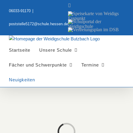
Zum
YouTube
Inhalt
06033-91170
|
Speisekarte
springen
von
Schulportal
Weidigs
poststelle5172@schule.hessen.de
der
Esspunkt
Vertretungsplan
Weidigschule
im
DSB
Startseite
Unsere Schule
Fächer und Schwerpunkte
Termine
Neuigkeiten