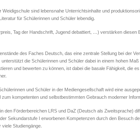
Weidigschule sind lebensnahe Unterrichtsinhalte und produktionsorie
iteratur für Schülerinnen und Schüler lebendig.
eis, Tag der Handschrift, Jugend debattiert, …) verstärken diesen E
genstände des Faches Deutsch, das eine zentrale Stellung bei der Ve
unterstützt die Schülerinnen und Schüler dabei in einem hohen Maß in
ktieren und bewerten zu können, ist dabei die basale Fähigkeit, die e
her.
 Schülerinnen und Schüler in der Mediengesellschaft wird eine ausge
d zum kompetenten und selbstbestimmten Gebrauch moderner Inform
in den Förderbereichen LRS und DaZ (Deutsch als Zweitsprache) dif
n der Sekundarstufe I erworbenen Kompetenzen durch den Besuch des
r viele Studiengänge.