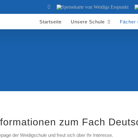
YouTube
Speisekarte
S
von
d
Weidigs
W
Esspunkt
Startseite
Unsere Schule
Fächer
nformationen zum Fach Deuts
age der Weidigschule und freut sich über Ihr Interesse.