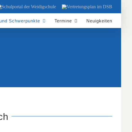
chulportal
Vertretungsplan
er
im
eidigschule
DSB
 und Schwerpunkte
Termine
Neuigkeiten
ch