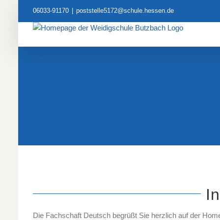
Zum
06033-91170
|
poststelle5172@schule.hessen.de
Inhalt
springen
I
Die Fachschaft Deutsch begrüßt Sie herzlich auf der Homep