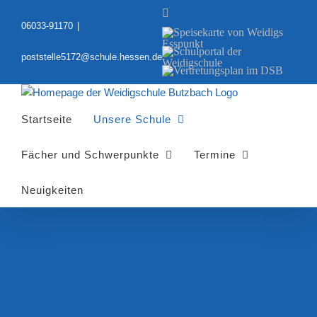
Zum
YouTube
Inhalt
06033-91170
|
Speisekarte
springen
von
Schulportal
Weidigs
poststelle5172@schule.hessen.de
der
Esspunkt
Vertretungsplan
Weidigschule
im
DSB
Startseite
Unsere Schule
Fächer und Schwerpunkte
Termine
Neuigkeiten