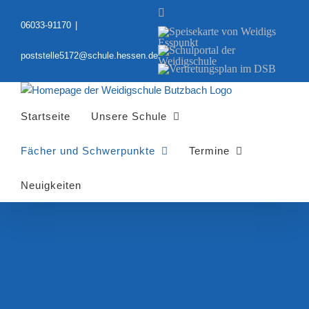
Zum
YouTube
Inhalt
06033-91170
|
Speisekarte
springen
von
Schulportal
Weidigs
poststelle5172@schule.hessen.de
der
Esspunkt
Vertretungsplan
Weidigschule
im
DSB
Startseite
Unsere Schule
Fächer und Schwerpunkte
Termine
Neuigkeiten