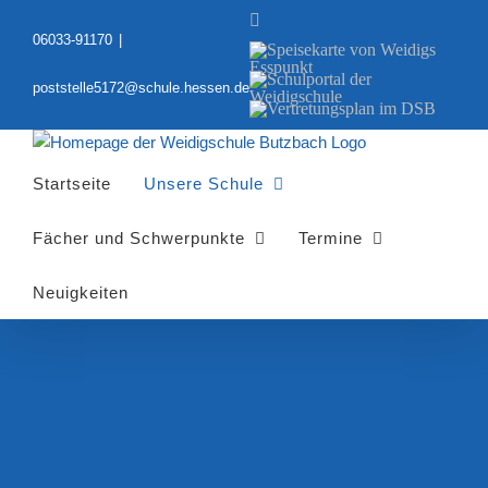
Zum
YouTube
Inhalt
06033-91170
|
Speisekarte
springen
von
Schulportal
Weidigs
poststelle5172@schule.hessen.de
der
Esspunkt
Vertretungsplan
Weidigschule
im
DSB
Startseite
Unsere Schule
Fächer und Schwerpunkte
Termine
Neuigkeiten