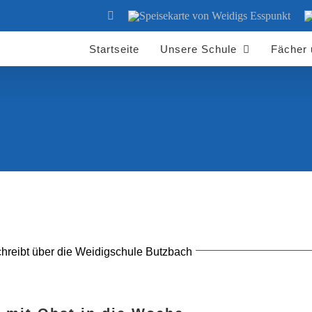
YouTube
Speisekarte
S
von
d
Weidigs
W
Esspunkt
Startseite
Unsere Schule
Fächer
chreibt über die Weidigschule Butzbach