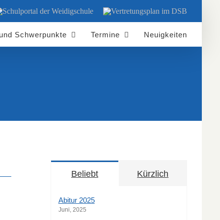
chulportal
Vertretungsplan
er
im
eidigschule
DSB
 und Schwerpunkte
Termine
Neuigkeiten
Beliebt
Kürzlich
Abitur 2025
Juni, 2025