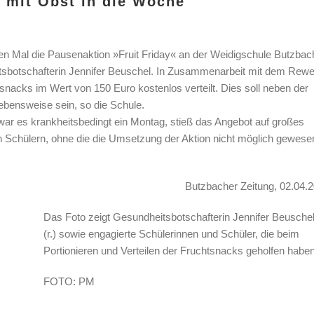
n mit Obst in die Woche
n Mal die Pausenaktion »Fruit Friday« an der Weidigschule Butzbac
eitsbotschafterin Jennifer Beuschel. In Zusammenarbeit mit dem Rewe
acks im Wert von 150 Euro kostenlos verteilt. Dies soll neben der
ebensweise sein, so die Schule.
 war es krankheitsbedingt ein Montag, stieß das Angebot auf großes
en Schülern, ohne die die Umsetzung der Aktion nicht möglich gewese
Butzbacher Zeitung, 02.04.
Das Foto zeigt Gesundheitsbotschafterin Jennifer Beusche
(r.) sowie engagierte Schülerinnen und Schüler, die beim
Portionieren und Verteilen der Fruchtsnacks geholfen haben
FOTO: PM