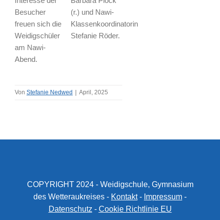
Interesse der
Barbara Plock
Besucher
(r.) und Nawi-
freuen sich die
Klassenkoordinatorin
Weidigschüler
Stefanie Röder.
am Nawi-
Abend.
Von
Stefanie Nedwed
|
April, 2025
COPYRIGHT 2024 - Weidigschule, Gymnasium
des Wetteraukreises -
Kontakt
-
Impressum
-
Datenschutz
-
Cookie Richtlinie EU