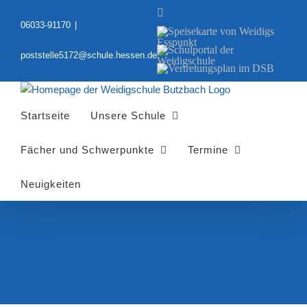
Zum
YouTube
Inhalt
06033-91170
|
Speisekarte
springen
von
Schulportal
Weidigs
poststelle5172@schule.hessen.de
der
Esspunkt
Vertretungsplan
Weidigschule
im
DSB
Startseite
Unsere Schule
Fächer und Schwerpunkte
Termine
Neuigkeiten