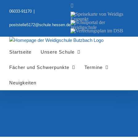
Zum
YouTube
Inhalt
06033-91170
|
Speisekarte
springen
von
Schulportal
Weidigs
poststelle5172@schule.hessen.de
der
Esspunkt
Vertretungsplan
Weidigschule
im
DSB
Startseite
Unsere Schule
Fächer und Schwerpunkte
Termine
Neuigkeiten