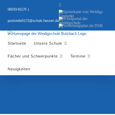
Zum
YouTube
Inhalt
06033-91170
|
Speisekarte
springen
von
Schulportal
Weidigs
poststelle5172@schule.hessen.de
der
Esspunkt
Vertretungsplan
Weidigschule
im
DSB
Startseite
Unsere Schule
Fächer und Schwerpunkte
Termine
Neuigkeiten