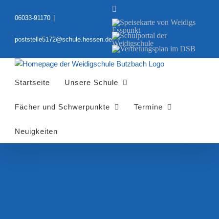
Zum
YouTube
Inhalt
06033-91170
|
Speisekarte
springen
von
Schulportal
Weidigs
poststelle5172@schule.hessen.de
der
Esspunkt
Vertretungsplan
Weidigschule
im
DSB
Startseite
Unsere Schule
Fächer und Schwerpunkte
Termine
Neuigkeiten