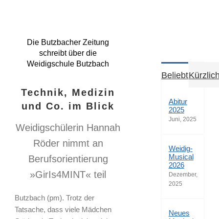
Die Butzbacher Zeitung
schreibt über die
Weidigschule Butzbach
Beliebt
Kürzlic
Technik, Medizin
Abitur
und Co. im Blick
2025
Juni, 2025
Weidigschülerin Hannah
Röder nimmt an
Weidig-
Musical
Berufsorientierung
2026
»GirIs4MINT« teil
Dezember,
2025
Butzbach (pm). Trotz der
Tatsache, dass viele Mädchen
Neues