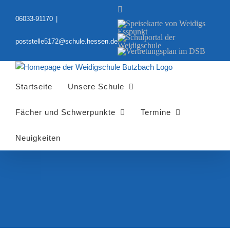
Zum
YouTube
Inhalt
06033-91170
|
Speisekarte
springen
von
Schulportal
Weidigs
poststelle5172@schule.hessen.de
der
Esspunkt
Vertretungsplan
Weidigschule
im
DSB
Startseite
Unsere Schule
Fächer und Schwerpunkte
Termine
Neuigkeiten