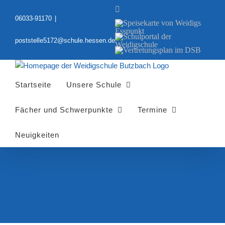
Zum
YouTube
Inhalt
06033-91170
|
Speisekarte
springen
von
Schulportal
Weidigs
poststelle5172@schule.hessen.de
der
Esspunkt
Vertretungsplan
Weidigschule
im
DSB
Startseite
Unsere Schule
Fächer und Schwerpunkte
Termine
Neuigkeiten