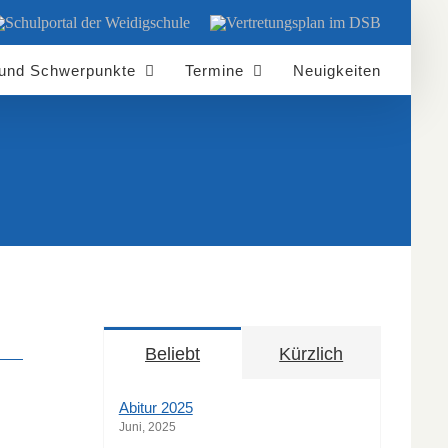
chulportal
Vertretungsplan
er
im
eidigschule
DSB
 und Schwerpunkte
Termine
Neuigkeiten
Beliebt
Kürzlich
Abitur 2025
Juni, 2025