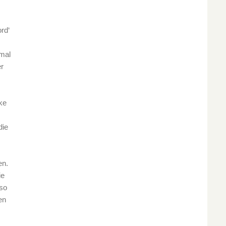
rd‘
hmal
er
ke
die
en.
ie
 so
en