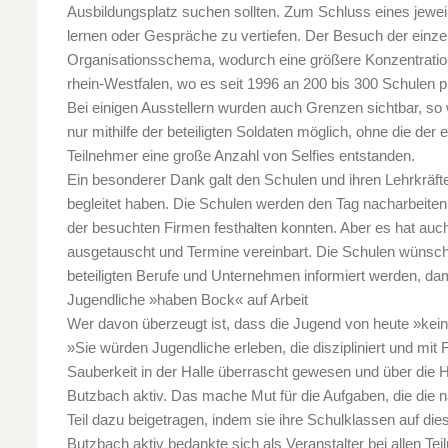
Ausbildungsplatz suchen sollten. Zum Schluss eines jewei
lernen oder Gespräche zu vertiefen. Der Besuch der einz
Organisationsschema, wodurch eine größere Konzentration
rhein-Westfalen, wo es seit 1996 an 200 bis 300 Schulen p
Bei einigen Ausstellern wurden auch Grenzen sichtbar, 
nur mithilfe der beteiligten Soldaten möglich, ohne die der 
Teilnehmer eine große Anzahl von Selfies entstanden.
Ein besonderer Dank galt den Schulen und ihren Lehrkräfte
begleitet haben. Die Schulen werden den Tag nacharbeiten,
der besuchten Firmen festhalten konnten. Aber es hat au
ausgetauscht und Termine vereinbart. Die Schulen wünsche
beteiligten Berufe und Unternehmen informiert werden, dami
Jugendliche »haben Bock« auf Arbeit
Wer davon überzeugt ist, dass die Jugend von heute »kein
»Sie würden Jugendliche erleben, die diszipliniert und mi
Sauberkeit in der Halle überrascht gewesen und über die 
Butzbach aktiv. Das mache Mut für die Aufgaben, die die n
Teil dazu beigetragen, indem sie ihre Schulklassen auf die
Butzbach aktiv bedankte sich als Veranstalter bei allen Te