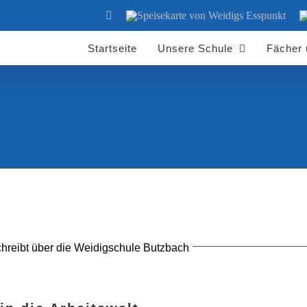
YouTube
Speisekarte
S
von
d
Weidigs
W
Esspunkt
Startseite
Unsere Schule
Fächer
chreibt über die Weidigschule Butzbach