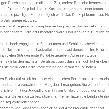
ligen Durchgangs hatten alle noch Zeit, andere Bereiche kennen zu
elnen Firmen erfolgt bei diesem Konzept immer nach einem festen
 auf die jeweiligen Firmen möglich wird. Das Konzept kommt aus No
ro Jahr umgesetzt wird.
so war das Anlegen einer Kampfausrüstung bei der Bundeswehr manc
ein oder andere vielleicht umgefallen wäre. Dort ist auch zur Freude d
n, die hoch engagiert die Schülerinnen und Schüler vorbereitet und
 die Teilnehmer haben Laufzettel erhalten, auf denen sie ihre Eindrüc
ch an vielen Ständen erste Kontakte gegeben, Adressen wurden
n sich für den nächsten Berufsparcours, dass sie noch früher über 
t sie mehr Zeit für die Vorbereitung der Veranstaltung haben.
en Bock« auf Arbeit hat, sollte einen solchen Berufsparcours besuch
t Freude an die verschiedenen Aufgaben herangehen. Sie wären über d
Höflichkeit, mit der Jugendliche mit ihrem Umfeld umgegangen sind«,
ächste Generation zu bewältigen hat. Ferner hätten die Lehrkräfte ihr
sen Tag vorbereitet haben.
ilnehmern und Sponsoren. speziell bei der Arbeitsagentur, der Stadt