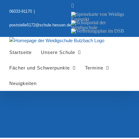
Zum
YouTube
Inhalt
06033-91170
|
Speisekarte
springen
von
Schulportal
Weidigs
poststelle5172@schule.hessen.de
der
Esspunkt
Vertretungsplan
Weidigschule
im
DSB
Startseite
Unsere Schule
Fächer und Schwerpunkte
Termine
Neuigkeiten